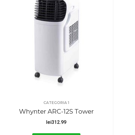
CATEGORIA 1
Whynter ARC-12S Tower
lei
312.99