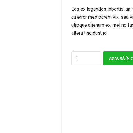
Eos ex legendos lobortis, an m
cu error mediocrem vix, sea v
utroque alienum ex, mel no fac
altera tincidunt id.
Quantity
ADAUGĂ ÎN 