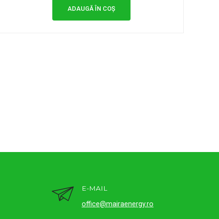
ADAUGĂ ÎN COȘ
E-MAIL
office@mairaenergy.ro