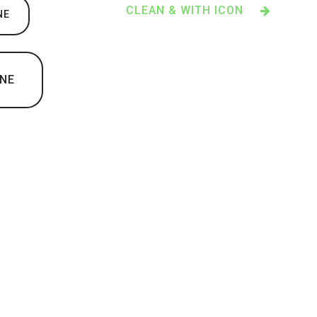
CLEAN & WITH ICON
NE
INE