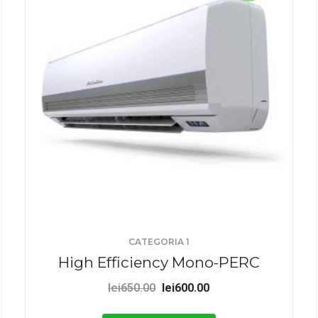
CATEGORIA 1
High Efficiency Mono-PERC
Prețul
Prețul
lei
650.00
lei
600.00
inițial
curent