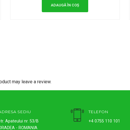
a
este:
ADAUGĂ ÎN COȘ
fost:
lei600.00.
lei650.00.
oduct may leave a review.
ADRESA SEDIU
TELEFON
str. Apateului nr. 53/B
+4 0755 110 101
ORADEA - ROMANIA