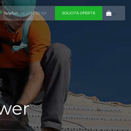
SOLICITĂ OFERTĂ
Telefon:
+4 0755 110 101
0
ower